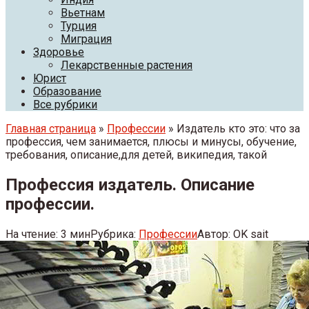
Вьетнам
Турция
Миграция
Здоровье
Лекарственные растения
Юрист
Образование
Все рубрики
Главная страница
»
Профессии
» Издатель кто это: что за
профессия, чем занимается, плюсы и минусы, обучение,
требования, описание,для детей, википедия, такой
Профессия издатель. Описание
профессии.
На чтение:
3 мин
Рубрика:
Профессии
Автор:
OK sait