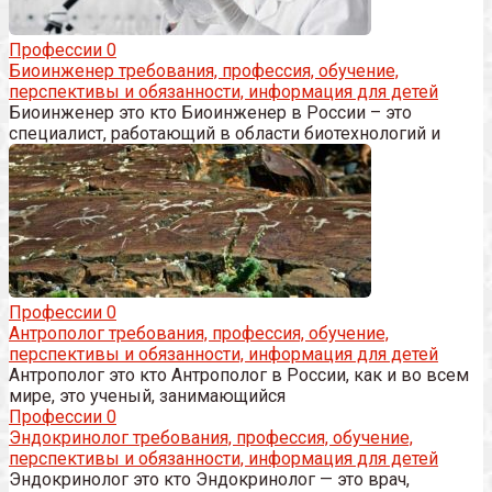
Профессии
0
Биоинженер требования, профессия, обучение,
перспективы и обязанности, информация для детей
Биоинженер это кто Биоинженер в России – это
специалист, работающий в области биотехнологий и
Профессии
0
Антрополог требования, профессия, обучение,
перспективы и обязанности, информация для детей
Антрополог это кто Антрополог в России, как и во всем
мире, это ученый, занимающийся
Профессии
0
Эндокринолог требования, профессия, обучение,
перспективы и обязанности, информация для детей
Эндокринолог это кто Эндокринолог — это врач,