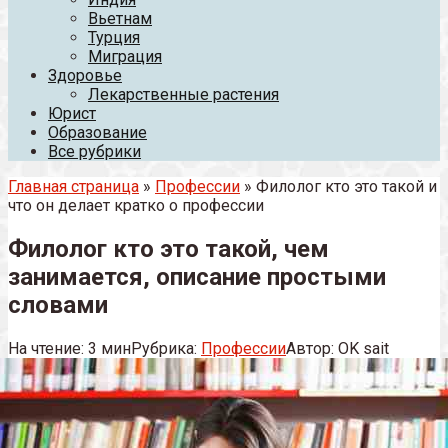
Вьетнам
Турция
Миграция
Здоровье
Лекарственные растения
Юрист
Образование
Все рубрики
Главная страница
»
Профессии
» Филолог кто это такой и
что он делает кратко о профессии
Филолог кто это такой, чем
занимается, описание простыми
словами
На чтение:
3 мин
Рубрика:
Профессии
Автор:
OK sait