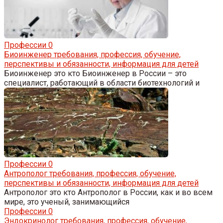
Профессии
0
Биоинженер требования, профессия, обучение,
перспективы и обязанности, информация для детей
Биоинженер это кто Биоинженер в России – это
специалист, работающий в области биотехнологий и
Профессии
0
Антрополог требования, профессия, обучение,
перспективы и обязанности, информация для детей
Антрополог это кто Антрополог в России, как и во всем
мире, это ученый, занимающийся
Профессии
0
Эндокринолог требования, профессия, обучение,