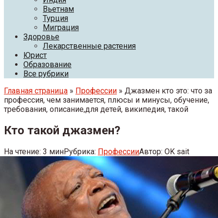
Вьетнам
Турция
Миграция
Здоровье
Лекарственные растения
Юрист
Образование
Все рубрики
Главная страница
»
Профессии
» Джазмен кто это: что за
профессия, чем занимается, плюсы и минусы, обучение,
требования, описание,для детей, википедия, такой
Кто такой джазмен?
На чтение:
3 мин
Рубрика:
Профессии
Автор:
OK sait